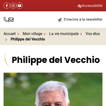
Gestion des traceurs
Aller
Aller
Aller
Accessibilité
Facebook
(ouverture dans un nouvel onglet)
Instagram
(ouverture dans un nouvel onglet)
YouTube
(ouverture dans un nouvel onglet)
à
au
au
la
contenu
pied
S'inscrire à la newsletter
navigation
de
Tél.
Nous écrire
page
Accueil
Mon village
La vie municipale
Vos élus
Philippe del Vecchio
Philippe del Vecchio